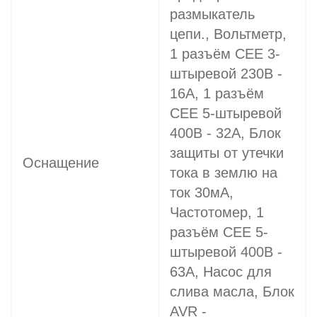
размыкатель
цепи., Вольтметр,
1 разъём CEE 3-
штыревой 230В -
16A, 1 разъём
CEE 5-штыревой
400В - 32A, Блок
защиты от утечки
Оснащение
тока в землю на
ток 30мА,
Частотомер, 1
разъём CEE 5-
штыревой 400В -
63A, Насос для
слива масла, Блок
AVR -