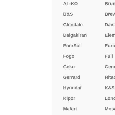
AL-KO
Bru
B&S
Brev
Glendale
Dais
Dalgakiran
Ele
EnerSol
Eur
Fogo
Full
Geko
Gen
Gerrard
Hita
Hyundai
K&S
Kipor
Lonc
Matari
Mos