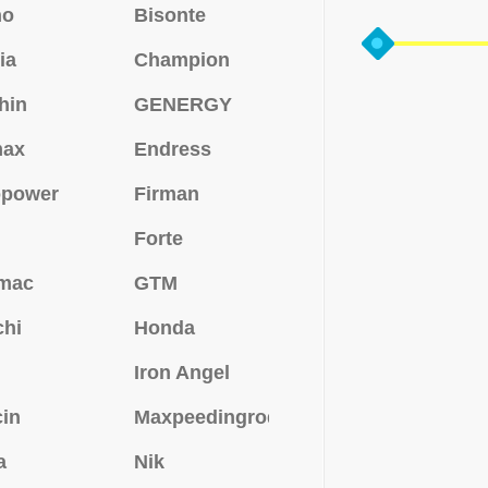
no
Bisonte
ia
Champion
hin
GENERGY
max
Endress
opower
Firman
Forte
mac
GTM
chi
Honda
Iron Angel
in
Maxpeedingrods
a
Nik