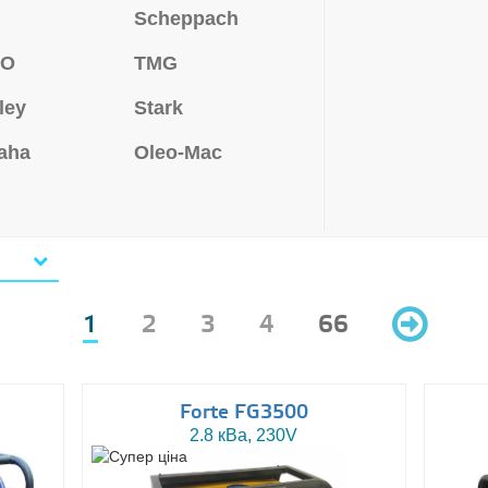
Scheppach
MO
TMG
ley
Stark
aha
Oleo-Mac
1
2
3
4
66
Forte FG3500
2.8 кВа, 230V