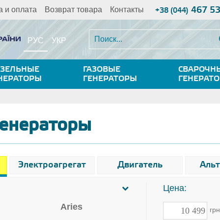
467 5
а и оплата
Возврат товара
Контакты
+38 (044)
РУС
УКР
ЗЕЛЬНЫЕ
ГАЗОВЫЕ
СВАРОЧН
НЕРАТОРЫ
ГЕНЕРАТОРЫ
ГЕНЕРАТ
генераторы
Электроагрегат
Двигатель
Аль
Цена:
Aries
гр