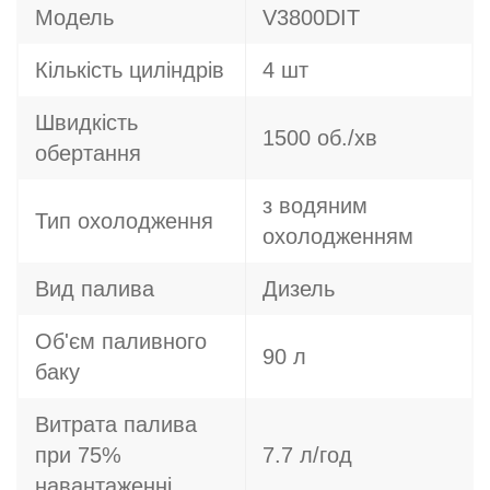
Модель
V3800DIT
Кількість циліндрів
4 шт
Швидкість
1500 об./хв
обертання
з водяним
Тип охолодження
охолодженням
Вид палива
Дизель
Об'єм паливного
90 л
баку
Витрата палива
при 75%
7.7 л/год
навантаженні