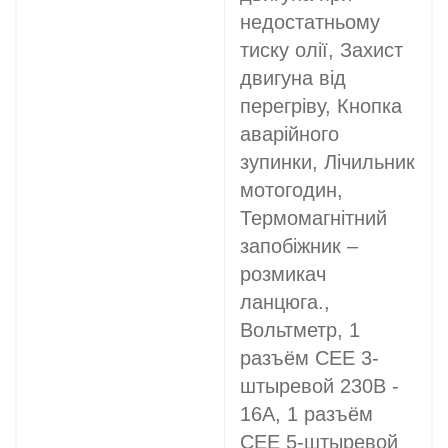
недостатньому
тиску олії, Захист
двигуна від
перегріву, Кнопка
аварійного
зупинки, Лічильник
мотогодин,
Термомагнітний
запобіжник –
розмикач
ланцюга.,
Вольтметр, 1
разъём CEE 3-
штыревой 230В -
16A, 1 разъём
CEE 5-штыревой