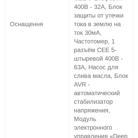
400В - 32A, Блок
защиты от утечки
Оснащення
тока в землю на
ток 30мА,
Частотомер, 1
разъём CEE 5-
штыревой 400В -
63A, Насос для
слива масла, Блок
AVR -
автоматический
стабилизатор
напряжения,
Модуль
электронного
управления «Deep