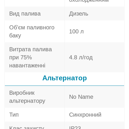
Вид палива
Дизель
Об'єм паливного
100 л
баку
Витрата палива
при 75%
4.8 л/год
навантаженні
Альтернатор
Виробник
No Name
альтернатору
Тип
Синхронний
Клас захисту
IP23