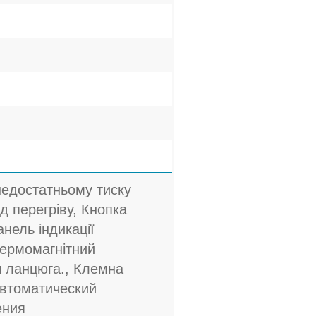
недостатньому тиску
ід перегріву, Кнопка
анель індикації
Термомагнітний
ч ланцюга., Клемна
автоматический
ения