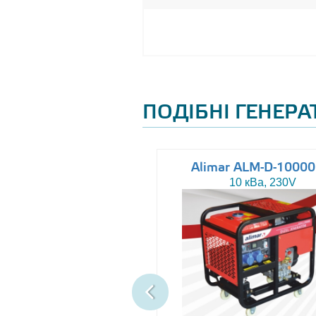
ПОДІБНІ ГЕНЕР
ltas AJ-WP37 Silent
Alimar ALM-D-1000
37 кВа, 230/400V
10 кВа, 230V