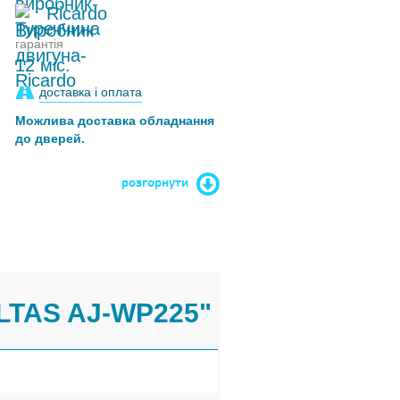
Ricardo
гарантія
12 міс.
доставка і оплата
Можлива доставка обладнання
до дверей.
розгорнути
LTAS AJ-WP225"