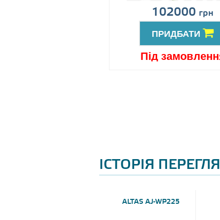
іна за запитом
102000
грн
ПРИДБАТИ
ПРИДБАТИ
ід замовлення
Під замовленн
ІСТОРІЯ ПЕРЕГЛ
ALTAS AJ-WP225