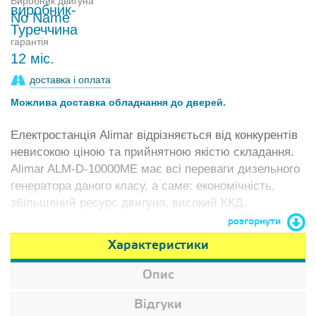
Виробник двигуна
No Name
гарантія
12 міс.
доставка і оплата
Можлива доставка обладнання до дверей.
Електростанція Alimar відрізняється від конкурентів
невисокою ціною та прийнятною якістю складання.
Alimar ALM-D-10000ME має всі переваги дизельного
генератора даного класу, а саме: економічність,
збільшений ресурс двигуна, високий ККД,
невибагливість до якості палива, низька
розгорнути
собівартість ТО.
Характеристики
Опис
Відгуки