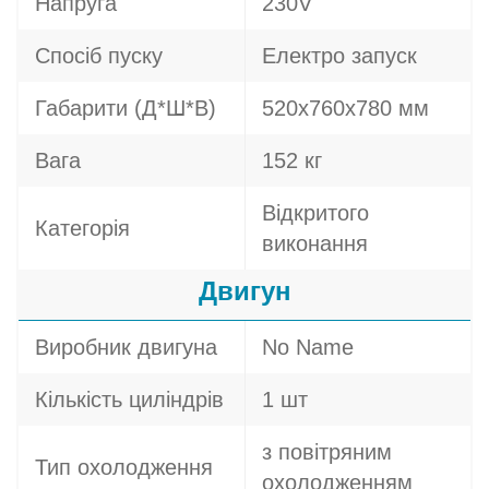
Напруга
230V
Спосіб пуску
Електро запуск
Габарити (Д*Ш*В)
520x760x780 мм
Вага
152 кг
Відкритого
Категорія
виконання
Двигун
Виробник двигуна
No Name
Кількість циліндрів
1 шт
з повітряним
Тип охолодження
охолодженням