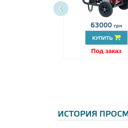
ена по запросу
63000
грн
КУПИТЬ
КУПИТЬ
Под заказ
Под заказ
ИСТОРИЯ ПРОС