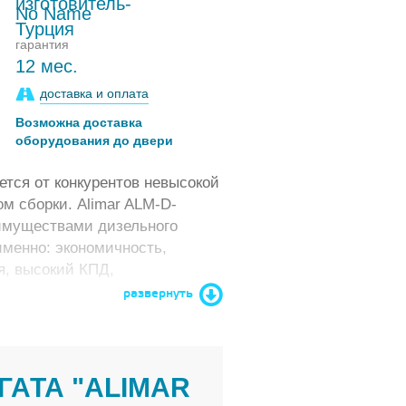
No Name
гарантия
12 мес.
доставка и оплата
Возможна доставка
оборудования до двери
ется от конкурентов невысокой
м сборки. Alimar ALM-D-
имуществами дизельного
 именно: экономичность,
я, высокий КПД,
оплива, низкая себестоимость
развернуть
АТА "ALIMAR