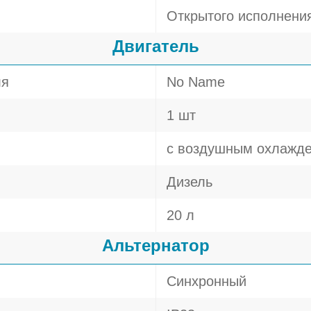
Открытого исполнени
Двигатель
ля
No Name
1 шт
с воздушным охлажд
Дизель
20 л
Альтернатор
Синхронный