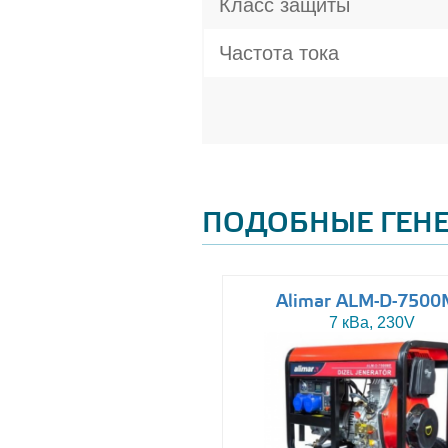
Класс защиты
Частота тока
ПОДОБНЫЕ ГЕН
ltas AJ-WP37 Silent
Alimar ALM-D-7500
37 кВа, 230/400V
7 кВа, 230V