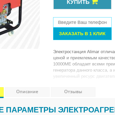
КУПИТЬ
Электростанция Alimar отлича
ценой и приемлемым качество
10000ME обладает всеми пре
генератора данного класса, а
увеличенный ресурс двигател
неприхотливость к качеству т
ТО.
Описание
Отзывы
Е ПАРАМЕТРЫ ЭЛЕКТРОАГРЕГ