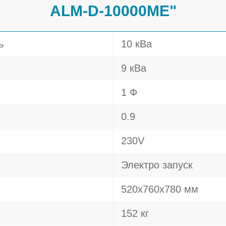
ALM-D-10000ME"
ь
10 кВа
9 кВа
1 Ф
0.9
230V
Электро запуск
520x760x780 мм
152 кг