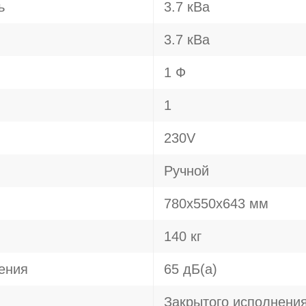
ь
3.7 кВа
3.7 кВа
1 Ф
1
230V
Ручной
780х550х643 мм
140 кг
ения
65 дБ(а)
Закрытого исполнени