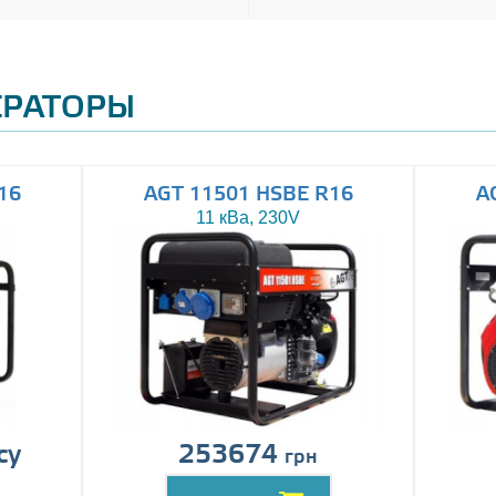
ЕРАТОРЫ
16
AGT 11501 HSBE R16
A
11 кВа, 230V
су
253674
грн