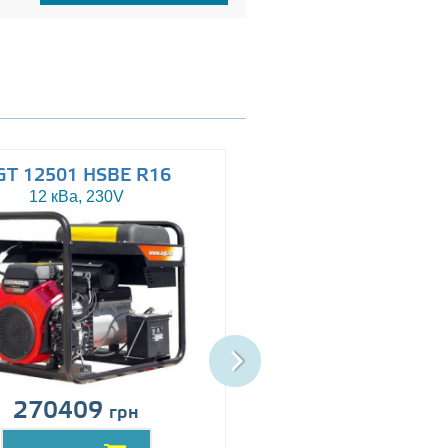
GT 12501 HSBE R16
AGT 14503 HSBE 
12 кВа, 230V
13.5 кВа, 230/400V
270409
Цена по запро
грн