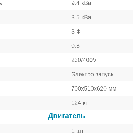
ь
9.4 кВа
8.5 кВа
3 Ф
0.8
230/400V
Электро запуск
700x510x620 мм
124 кг
Двигатель
1 шт