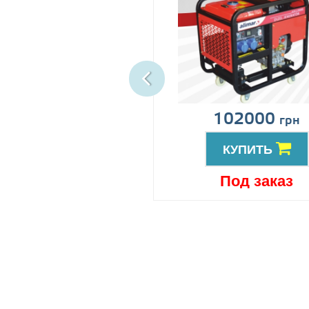
ена по запросу
102000
грн
КУПИТЬ
КУПИТЬ
Под заказ
Под заказ