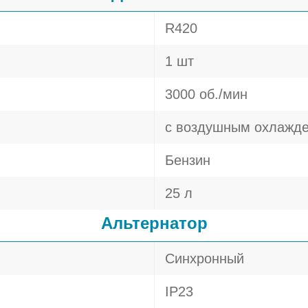
R420
1 шт
3000 об./мин
с воздушным охлажд
Бензин
25 л
Альтернатор
Синхронный
IP23