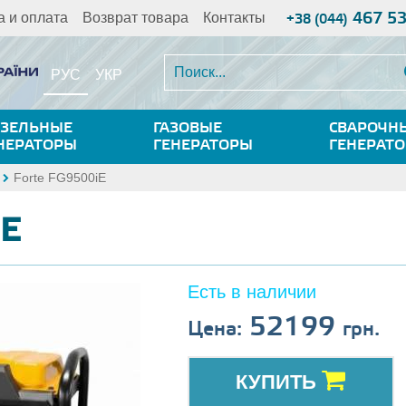
467 5
а и оплата
Возврат товара
Контакты
+38 (044)
РУС
УКР
ЗЕЛЬНЫЕ
ГАЗОВЫЕ
СВАРОЧН
НЕРАТОРЫ
ГЕНЕРАТОРЫ
ГЕНЕРАТ
Forte FG9500iE
iE
Есть в наличии
52199
Цена:
грн.
КУПИТЬ