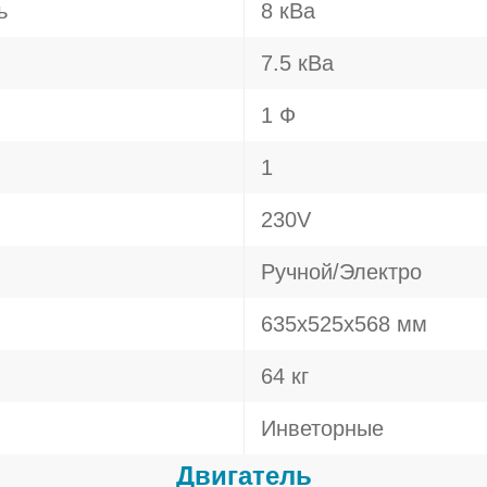
ь
8 кВа
7.5 кВа
1 Ф
1
230V
Ручной/Электро
635x525x568 мм
64 кг
Инветорные
Двигатель