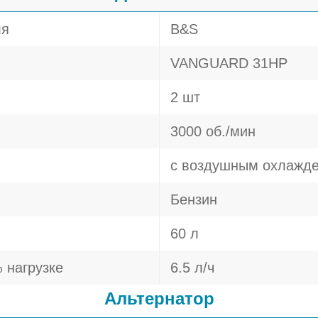
ля
B&S
VANGUARD 31HP
2 шт
3000 об./мин
с воздушным охлажд
Бензин
60 л
 нагрузке
6.5 л/ч
Альтернатор