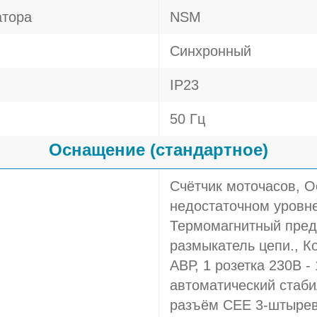
атора
NSM
Синхронный
IP23
50 Гц
Оснащение (стандартное)
Счётчик моточасов, О
недостаточном уровне
Термомагнитный пред
размыкатель цепи., К
АВР, 1 розетка 230В -
автоматический стаби
разъём CEE 3-штырев