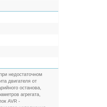
 при недостаточном
та двигателя от
арийного останова,
аметров агрегата,
лок AVR -