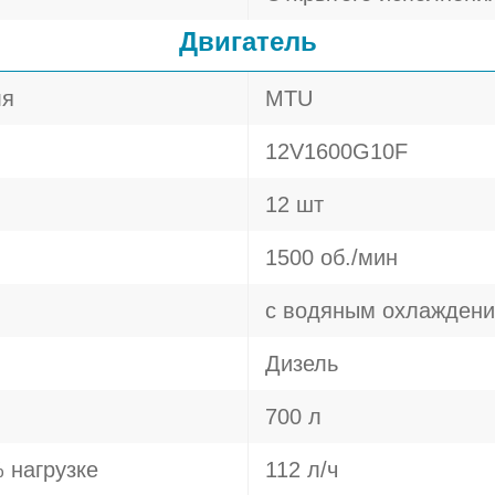
Двигатель
ля
MTU
12V1600G10F
12 шт
1500 об./мин
с водяным охлажден
Дизель
700 л
 нагрузке
112 л/ч