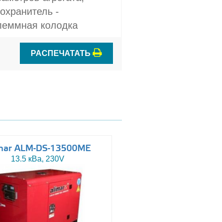
охранитель -
Клеммная колодка
РАСПЕЧАТАТЬ
mar ALM-DS-13500ME
Altas AJ-WP110
13.5 кВа, 230V
110 кВа, 230/400V