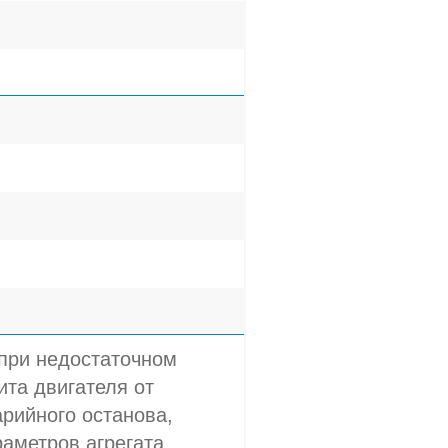
 при недостаточном
та двигателя от
арийного останова,
аметров агрегата,