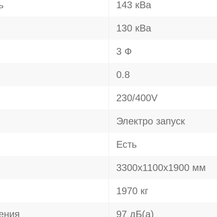
ь
143 кВа
130 кВа
3 Ф
0.8
230/400V
Электро запуск
Есть
3300х1100х1900 мм
1970 кг
ения
97 дБ(а)