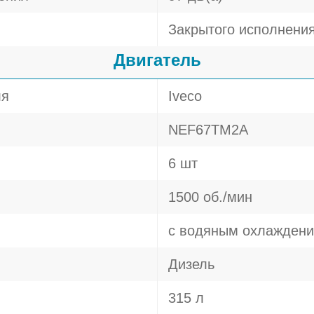
Закрытого исполнени
Двигатель
ля
Iveco
NEF67TM2A
6 шт
1500 об./мин
с водяным охлажден
Дизель
315 л