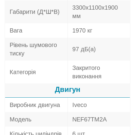
3300х1100х1900
Габарити (Д*Ш*В)
мм
Вага
1970 кг
Рівень шумового
97 дБ(а)
тиску
Закритого
Категорія
виконання
Двигун
Виробник двигуна
Iveco
Модель
NEF67TM2A
Кількість циліндрів
6 шт