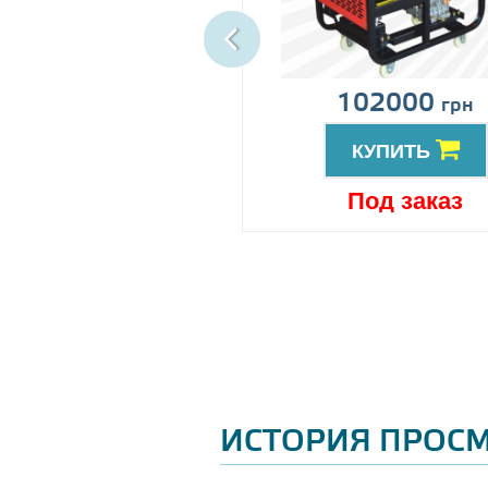
ена по запросу
102000
грн
КУПИТЬ
КУПИТЬ
Под заказ
Под заказ
ИСТОРИЯ ПРОС