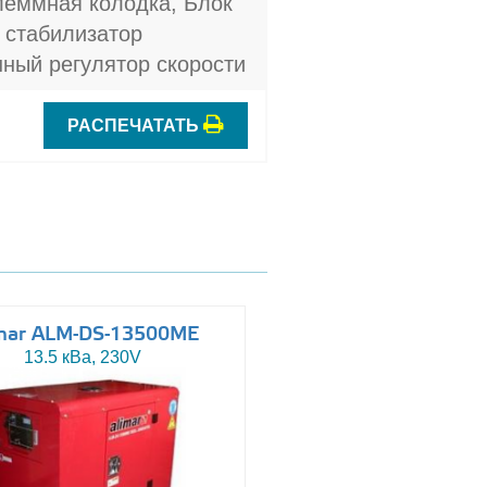
леммная колодка, Блок
 стабилизатор
ный регулятор скорости
РАСПЕЧАТАТЬ
mar ALM-DS-13500ME
Altas AJ-WP110
13.5 кВа, 230V
110 кВа, 230/400V