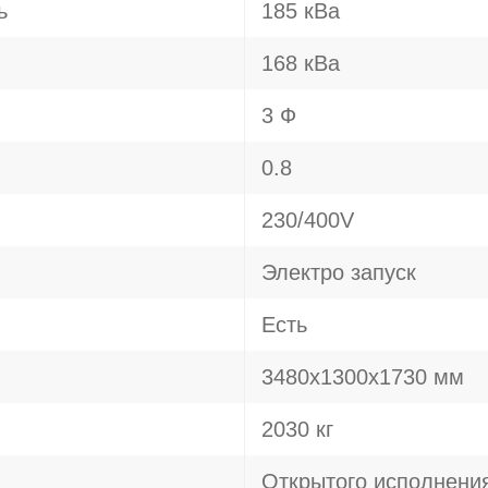
ь
185 кВа
168 кВа
3 Ф
0.8
230/400V
Электро запуск
Есть
3480х1300х1730 мм
2030 кг
Открытого исполнени