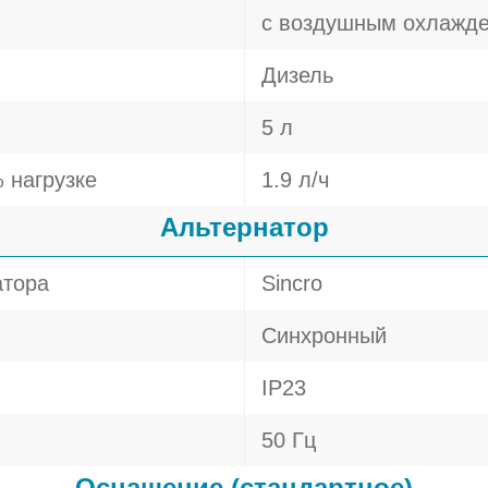
с воздушным охлажд
Дизель
5 л
 нагрузке
1.9 л/ч
Альтернатор
атора
Sincro
Синхронный
IP23
50 Гц
Оснащение (стандартное)