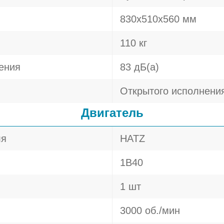
830х510х560 мм
110 кг
ения
83 дБ(а)
Открытого исполнени
Двигатель
ля
HATZ
1B40
1 шт
3000 об./мин