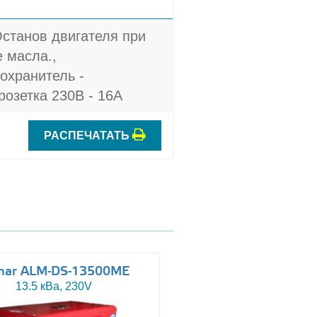
Останов двигателя при
 масла.,
охранитель -
розетка 230В - 16A
РАСПЕЧАТАТЬ
mar ALM-DS-13500ME
Altas AJ-WP110
13.5 кВа, 230V
110 кВа, 230/400V