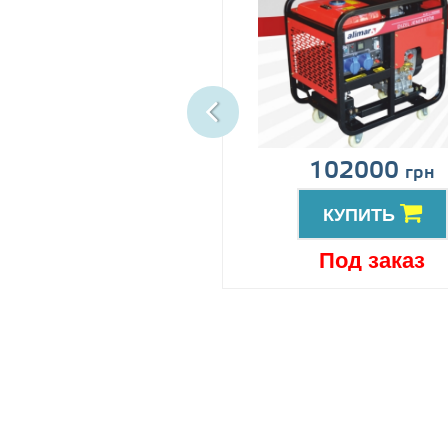
ена по запросу
102000
грн
КУПИТЬ
КУПИТЬ
Под заказ
Под заказ