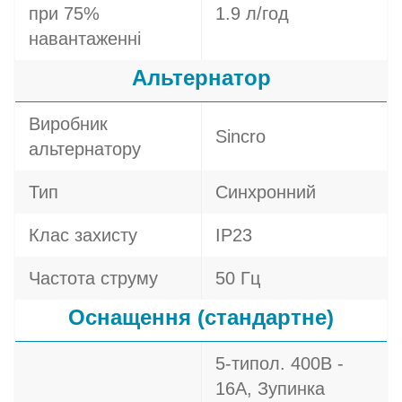
при 75%
1.9 л/год
навантаженні
Альтернатор
Виробник
Sincro
альтернатору
Тип
Синхронний
Клас захисту
IP23
Частота струму
50 Гц
Оснащення (стандартне)
5-типол. 400В -
16A, Зупинка