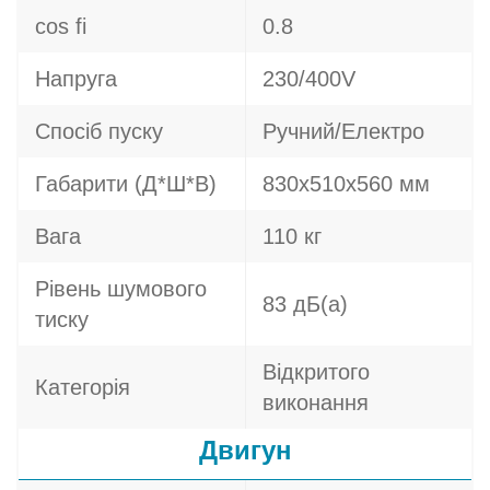
cos fi
0.8
Напруга
230/400V
Спосіб пуску
Ручний/Електро
Габарити (Д*Ш*В)
830х510х560 мм
Вага
110 кг
Рівень шумового
83 дБ(а)
тиску
Відкритого
Категорія
виконання
Двигун