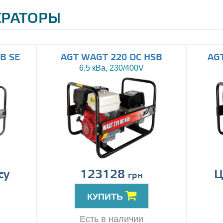
ЕРАТОРЫ
B SE
AGT WAGT 220 DC HSB
AG
6.5 кВа, 230/400V
су
123128
Ц
грн
КУПИТЬ
Есть в наличии