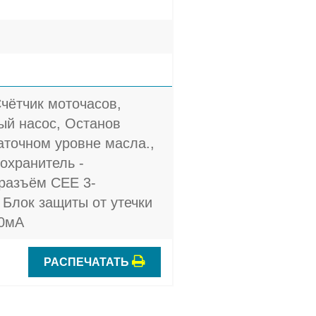
Счётчик моточасов,
й насос, Останов
аточном уровне масла.,
охранитель -
 разъём CEE 3-
 Блок защиты от утечки
30мА
РАСПЕЧАТАТЬ