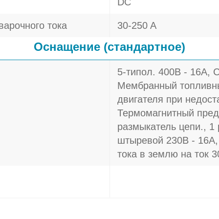
DC
варочного тока
30-250 A
Оснащение (стандартное)
5-типол. 400В - 16A, 
Мембранный топливны
двигателя при недост
Термомагнитный пред
размыкатель цепи., 1
штыревой 230В - 16A,
тока в землю на ток 