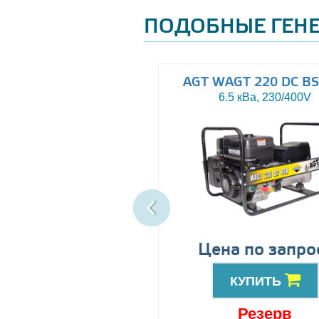
ПОДОБНЫЕ ГЕН
ropower EP170DX1E
AGT WAGT 220 DC BS
5.5 кВа, 230V
6.5 кВа, 230/400V
ена по запросу
Цена по запро
КУПИТЬ
КУПИТЬ
Под заказ
Резерв