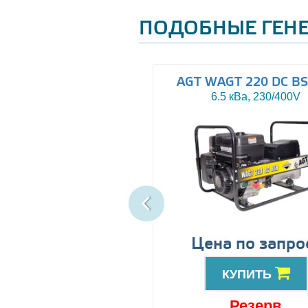
ПОДОБНЫЕ ГЕН
uropower EP180DX
AGT WAGT 220 DC BS
6 кВа, 230/400V
6.5 кВа, 230/400V
ена по запросу
Цена по запро
КУПИТЬ
КУПИТЬ
Под заказ
Резерв