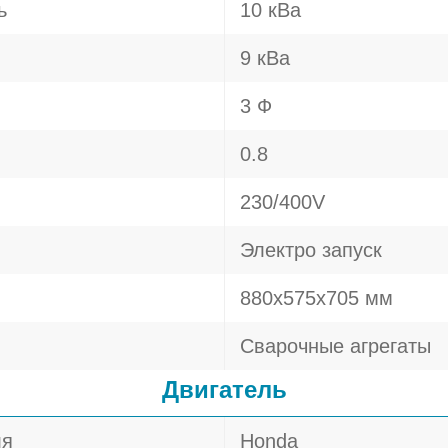
ь
10 кВа
9 кВа
3 Ф
0.8
230/400V
Электро запуск
880х575х705 мм
Сварочные агрегаты
Двигатель
ля
Honda