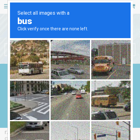
467 53 53
+38 (044)
РУС
УКР
БЕНЗИНОВЫЕ ГЕНЕРАТОРЫ
ДИЗЕЛЬНЫЕ ГЕНЕРАТОРЫ
ГАЗОВЫЕ ГЕНЕРАТОРЫ
СВАРОЧНЫЕ ГЕНЕРАТОРЫ
ГЕНЕРАТОРЫ ОТ ВОМ
Главная
Бензиновые Генераторы
Endress ESE 606 RS-
GT