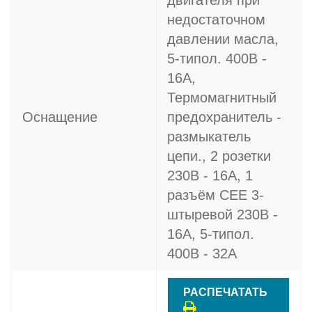
двигателя при
недостаточном
давлении масла,
5-типол. 400В -
16A,
Термомагнитный
Оснащение
предохранитель -
размыкатель
цепи., 2 розетки
230В - 16A, 1
разъём CEE 3-
штыревой 230В -
16A, 5-типол.
400В - 32A
РАСПЕЧАТАТЬ