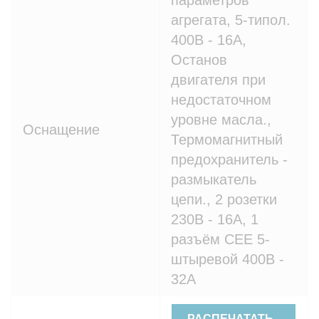
параметров
агрегата, 5-типол.
400В - 16A,
Останов
двигателя при
недостаточном
уровне масла.,
Оснащение
Термомагнитный
предохранитель -
размыкатель
цепи., 2 розетки
230В - 16A, 1
разъём CEE 5-
штыревой 400В -
32A
РАСПЕЧАТАТЬ