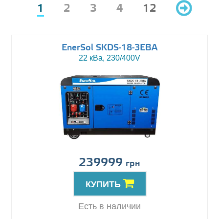
1
2
3
4
12
EnerSol SKDS-18-3EBA
22 кВа, 230/400V
239999
грн
КУПИТЬ
Есть в наличии