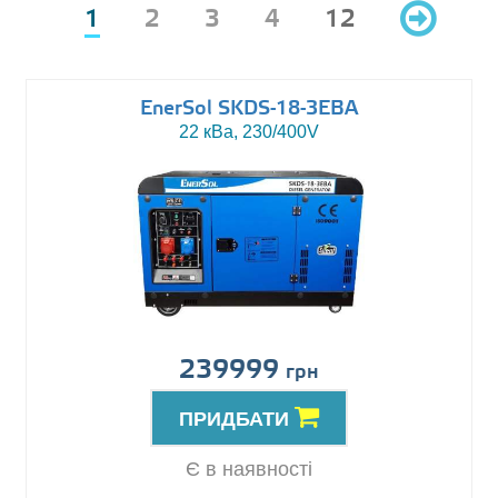
1
2
3
4
12
EnerSol SKDS-18-3EBA
22 кВа, 230/400V
239999
грн
ПРИДБАТИ
Є в наявності