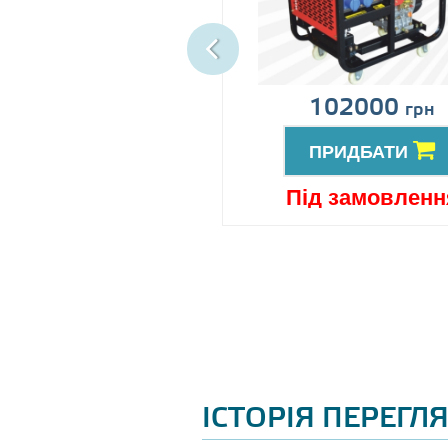
іна за запитом
102000
грн
ПРИДБАТИ
ПРИДБАТИ
ід замовлення
Під замовленн
ІСТОРІЯ ПЕРЕГЛ