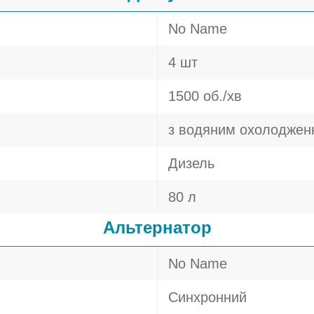
No Name
4 шт
1500 об./хв
з водяним охолоджен
Дизель
80 л
Альтернатор
No Name
Синхронний