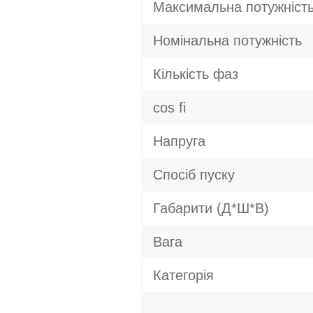
Максимальна потужніст
Номінальна потужність
Кількість фаз
cos fi
Напруга
Спосіб пуску
Габарити (Д*Ш*В)
Вага
Категорія