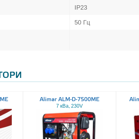
IP23
50 Гц
АТОРИ
0ME
Alimar ALM-D-7500ME
Ali
7 кВа, 230V