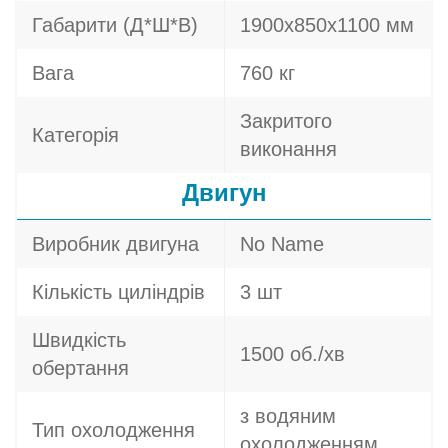
Габарити (Д*Ш*В)
1900х850х1100 мм
Вага
760 кг
Закритого
Категорія
виконання
Двигун
Виробник двигуна
No Name
Кількість циліндрів
3 шт
Швидкість
1500 об./хв
обертання
з водяним
Тип охолодження
охолодженням