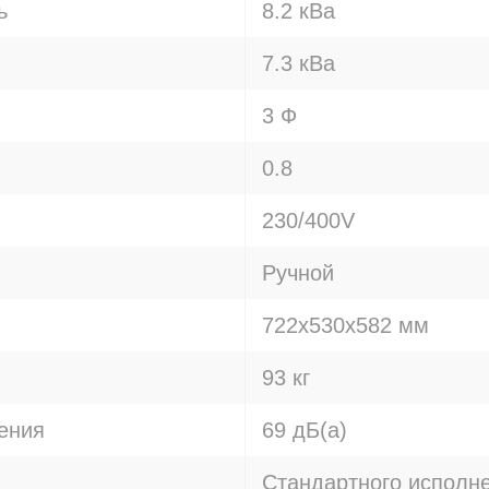
ь
8.2 кВа
7.3 кВа
3 Ф
0.8
230/400V
Ручной
722х530х582 мм
93 кг
ения
69 дБ(а)
Стандартного исполн