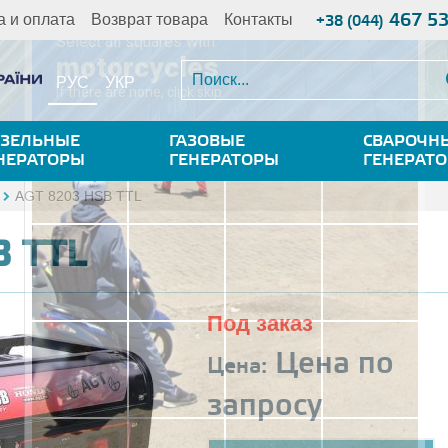
467 5
а и оплата
Возврат товара
Контакты
+38 (044)
РУС
УКР
ЗЕЛЬНЫЕ
ГАЗОВЫЕ
СВАРОЧН
НЕРАТОРЫ
ГЕНЕРАТОРЫ
ГЕНЕРАТ
AGT 8203 HSB TTL
B TTL
Под заказ
Цена по
Цена:
запросу