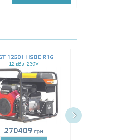
GT 12501 HSBE R16
AGT 14503 HSBE 
12 кВа, 230V
13.5 кВа, 230/400V
270409
Цена по запро
грн