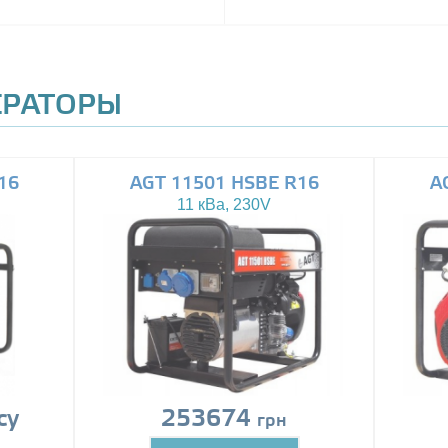
ЕРАТОРЫ
16
AGT 11501 HSBE R16
A
11 кВа, 230V
су
253674
грн