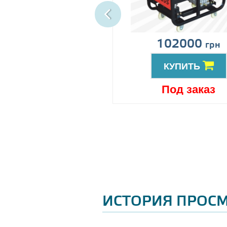
ена по запросу
102000
грн
КУПИТЬ
КУПИТЬ
Под заказ
Под заказ
ИСТОРИЯ ПРОС