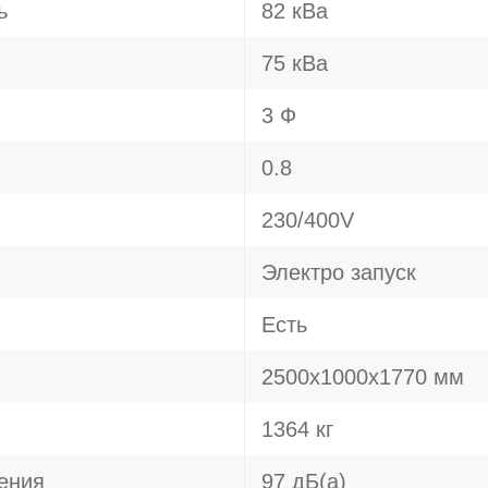
ь
82 кВа
75 кВа
3 Ф
0.8
230/400V
Электро запуск
Есть
2500х1000х1770 мм
1364 кг
ения
97 дБ(а)