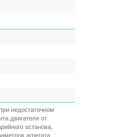
 при недостаточном
та двигателя от
арийного останова,
аметров агрегата,