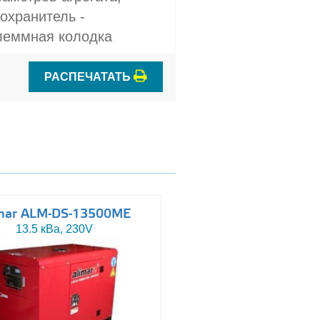
охранитель -
Клеммная колодка
РАСПЕЧАТАТЬ
mar ALM-DS-13500ME
Altas AJ-WP110
13.5 кВа, 230V
110 кВа, 230/400V