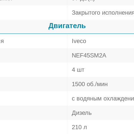
Закрытого исполнени
Двигатель
ля
Iveco
NEF45SM2A
4 шт
1500 об./мин
с водяным охлажден
Дизель
210 л