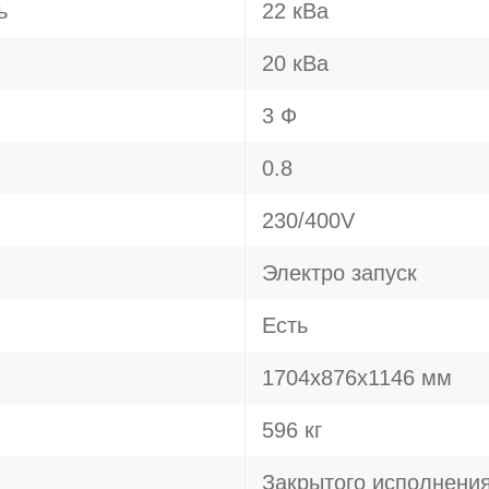
ь
22 кВа
20 кВа
3 Ф
0.8
230/400V
Электро запуск
Есть
1704x876x1146 мм
596 кг
Закрытого исполнени