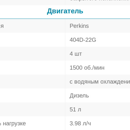
Двигатель
ля
Perkins
404D-22G
4 шт
1500 об./мин
с водяным охлажден
Дизель
51 л
 нагрузке
3.98 л/ч