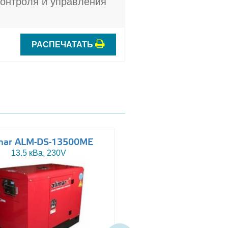
онтроля и управления
РАСПЕЧАТАТЬ
mar ALM-DS-13500ME
Altas AJ-WP110
13.5 кВа, 230V
110 кВа, 230/400V