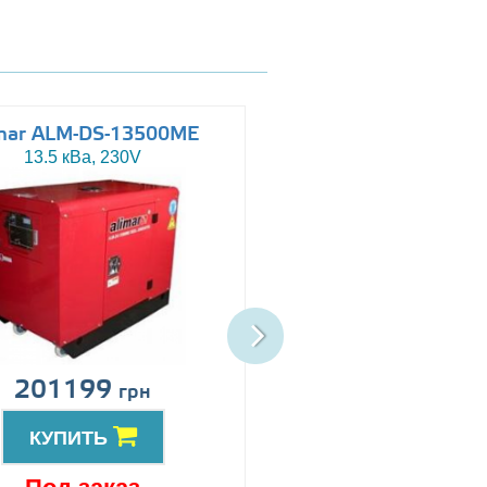
mar ALM-DS-13500ME
Altas AJ-WP110
13.5 кВа, 230V
110 кВа, 230/400V
201199
Цена по запро
грн
КУПИТЬ
КУПИТЬ