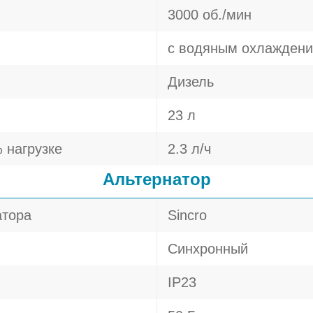
3000 об./мин
с водяным охлажден
Дизель
23 л
 нагрузке
2.3 л/ч
Альтернатор
атора
Sincro
Синхронный
IP23