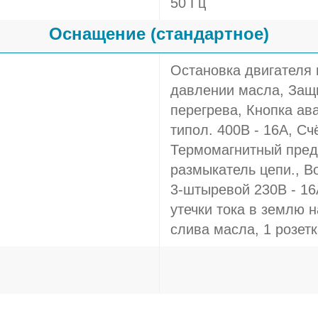
50 Гц
Оснащение (стандартное)
Остановка двигателя
давлении масла, Защи
перегрева, Кнопка ава
типол. 400В - 16A, Сч
Термомагнитный пред
размыкатель цепи., В
3-штыревой 230В - 16
утечки тока в землю н
слива масла, 1 розетк