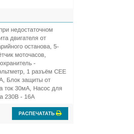
 при недостаточном
та двигателя от
рийного останова, 5-
ётчик моточасов,
охранитель -
ольтметр, 1 разъём CEE
A, Блок защиты от
а ток 30мА, Насос для
а 230В - 16A
РАСПЕЧАТАТЬ