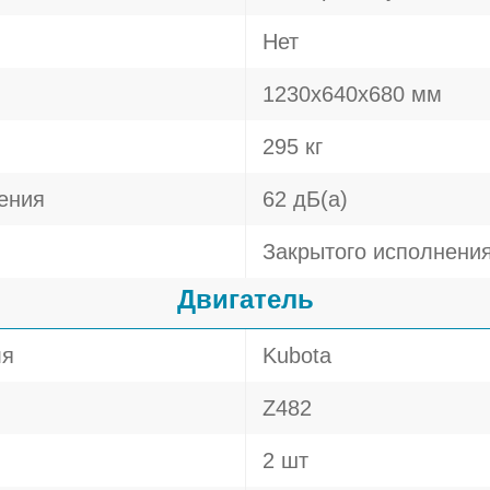
Нет
1230х640х680 мм
295 кг
ения
62 дБ(а)
Закрытого исполнени
Двигатель
ля
Kubota
Z482
2 шт