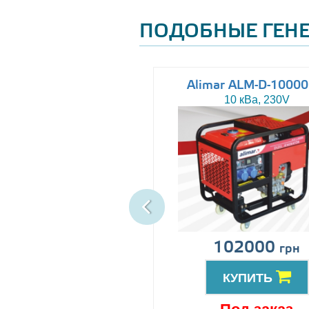
ПОДОБНЫЕ ГЕН
Altas AJ-WP37
Alimar ALM-D-1000
37 кВа, 230/400V
10 кВа, 230V
ена по запросу
102000
грн
КУПИТЬ
КУПИТЬ