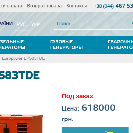
467 5
а и оплата
Возврат товара
Контакты
+38 (044)
РУС
УКР
ЗЕЛЬНЫЕ
ГАЗОВЫЕ
СВАРОЧН
НЕРАТОРЫ
ГЕНЕРАТОРЫ
ГЕНЕРАТ
Europower EPS83TDE
PS83TDE
Под заказ
618000
Цена:
грн.