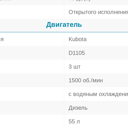
Открытого исполнени
Двигатель
ля
Kubota
D1105
3 шт
1500 об./мин
с водяным охлажден
Дизель
55 л