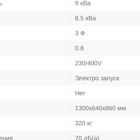
ь
9 кВа
8.5 кВа
3 Ф
0.8
230/400V
Электро запуск
Нет
1300х640х860 мм
320 кг
ения
70 дБ(а)