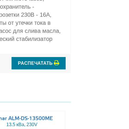
охранитель -
розетки 230В - 16A,
ы от утечки тока в
асос для слива масла,
еский стабилизатор
РАСПЕЧАТАТЬ
mar ALM-DS-13500ME
Altas AJ-WP110
13.5 кВа, 230V
110 кВа, 230/400V