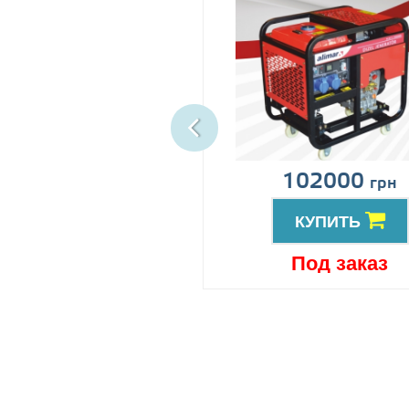
ена по запросу
102000
грн
КУПИТЬ
КУПИТЬ
Под заказ
Под заказ