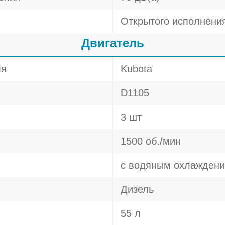
Открытого исполнени
Двигатель
ля
Kubota
D1105
3 шт
1500 об./мин
с водяным охлажден
Дизель
55 л