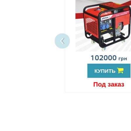
ена по запросу
102000
грн
КУПИТЬ
КУПИТЬ
Под заказ
Под заказ