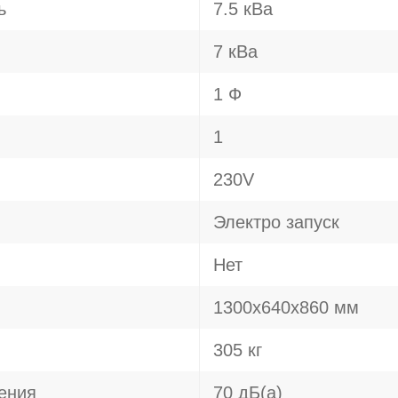
ь
7.5 кВа
7 кВа
1 Ф
1
230V
Электро запуск
Нет
1300х640х860 мм
305 кг
ения
70 дБ(а)