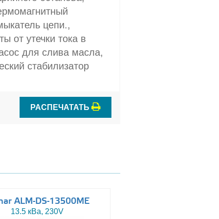
Термомагнитный
мыкатель цепи.,
ы от утечки тока в
асос для слива масла,
еский стабилизатор
РАСПЕЧАТАТЬ
mar ALM-DS-13500ME
Altas AJ-WP110
13.5 кВа, 230V
110 кВа, 230/400V