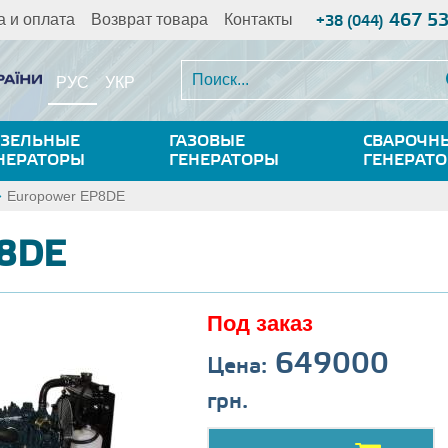
467 5
а и оплата
Возврат товара
Контакты
+38 (044)
РУС
УКР
ЗЕЛЬНЫЕ
ГАЗОВЫЕ
СВАРОЧН
НЕРАТОРЫ
ГЕНЕРАТОРЫ
ГЕНЕРАТ
Europower EP8DE
P8DE
Под заказ
649000
Цена:
грн.