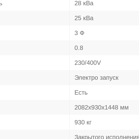
ь
28 кВа
25 кВа
3 Ф
0.8
230/400V
Электро запуск
Есть
2082х930х1448 мм
930 кг
Закрытого исполнени