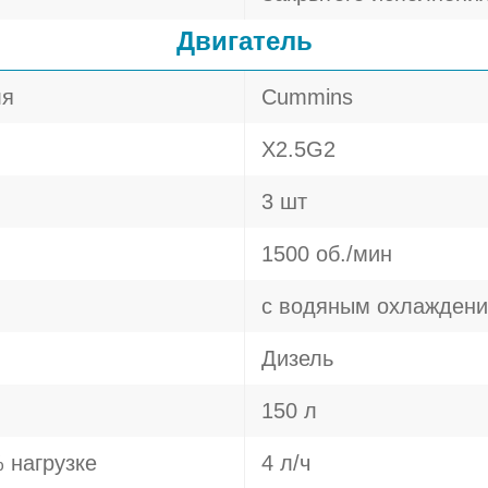
Двигатель
ля
Cummins
X2.5G2
3 шт
1500 об./мин
с водяным охлажден
Дизель
150 л
 нагрузке
4 л/ч