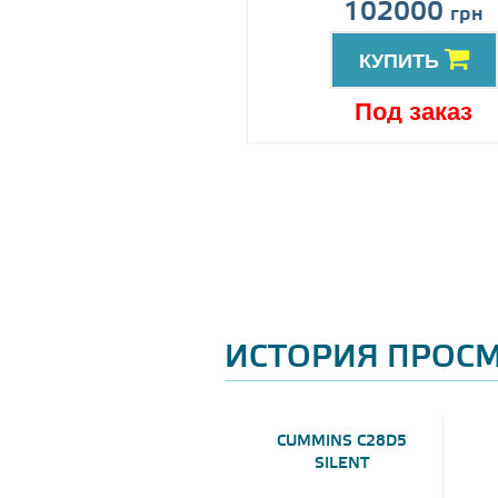
ена по запросу
102000
грн
КУПИТЬ
КУПИТЬ
Под заказ
Под заказ
ИСТОРИЯ ПРОС
CUMMINS C28D5
SILENT