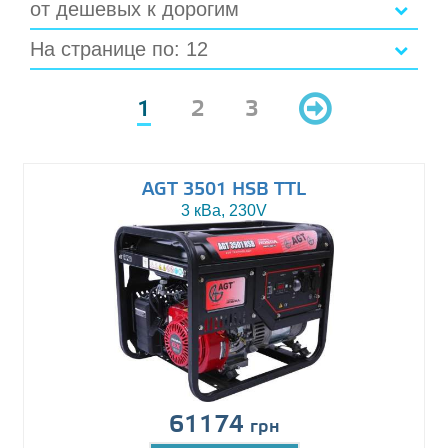
от дешевых к дорогим
На странице по: 12
1
2
3
AGT 3501 HSB TTL
3 кВа, 230V
61174
грн