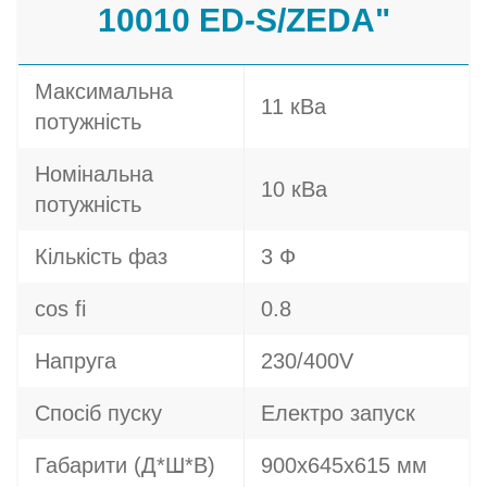
10010 ED-S/ZEDA"
Максимальна
11 кВа
потужність
Номінальна
10 кВа
потужність
Кількість фаз
3 Ф
cos fi
0.8
Напруга
230/400V
Спосіб пуску
Електро запуск
Габарити (Д*Ш*В)
900х645х615 мм