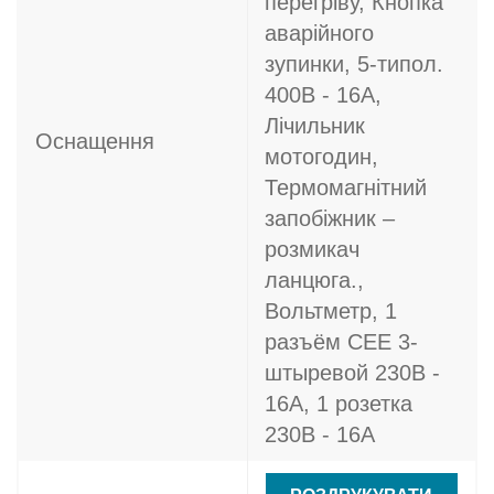
перегріву, Кнопка
аварійного
зупинки, 5-типол.
400В - 16A,
Лічильник
Оснащення
мотогодин,
Термомагнітний
запобіжник –
розмикач
ланцюга.,
Вольтметр, 1
разъём CEE 3-
штыревой 230В -
16A, 1 розетка
230В - 16A