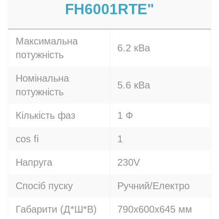
FH6001RTE"
Максимальна
6.2 кВа
потужність
Номінальна
5.6 кВа
потужність
Кількість фаз
1 Ф
cos fi
1
Напруга
230V
Спосіб пуску
Ручний/Електро
Габарити (Д*Ш*В)
790х600х645 мм