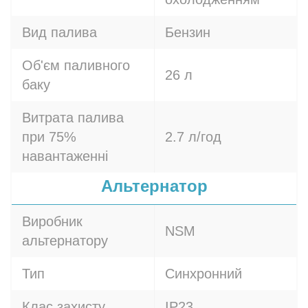
Вид палива
Бензин
Об'єм паливного
26 л
баку
Витрата палива
при 75%
2.7 л/год
навантаженні
Альтернатор
Виробник
NSM
альтернатору
Тип
Синхронний
Клас захисту
IP23