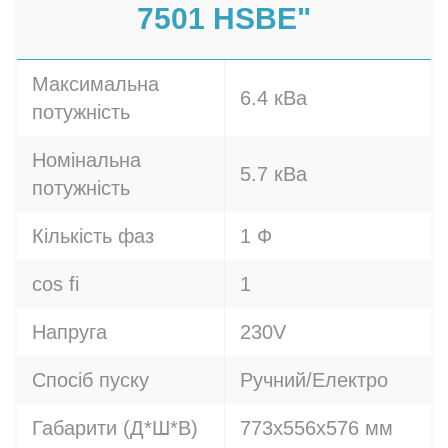
7501 HSBE"
Максимальна
6.4 кВа
потужність
Номінальна
5.7 кВа
потужність
Кількість фаз
1 Ф
cos fi
1
Напруга
230V
Спосіб пуску
Ручний/Електро
Габарити (Д*Ш*В)
773x556x576 мм