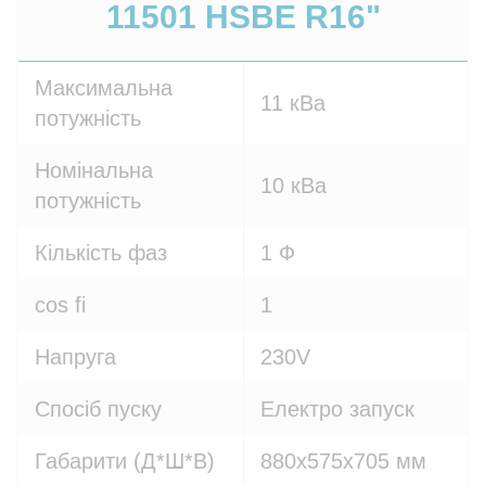
11501 HSBE R16"
Максимальна
11 кВа
потужність
Номінальна
10 кВа
потужність
Кількість фаз
1 Ф
cos fi
1
Напруга
230V
Спосіб пуску
Електро запуск
Габарити (Д*Ш*В)
880х575х705 мм