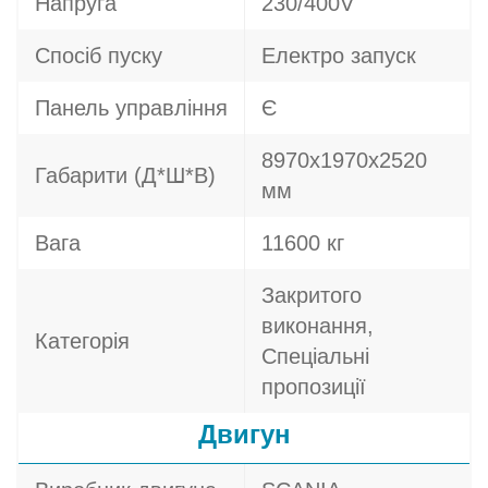
Напруга
230/400V
Спосіб пуску
Електро запуск
Панель управління
Є
8970х1970х2520
Габарити (Д*Ш*В)
мм
Вага
11600 кг
Закритого
виконання,
Категорія
Спеціальні
пропозиції
Двигун