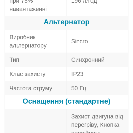
при 75%
196 л/год
навантаженні
Альтернатор
Виробник
Sincro
альтернатору
Тип
Синхронний
Клас захисту
IP23
Частота струму
50 Гц
Оснащення (стандартне)
Захист двигуна від
перегріву, Кнопка