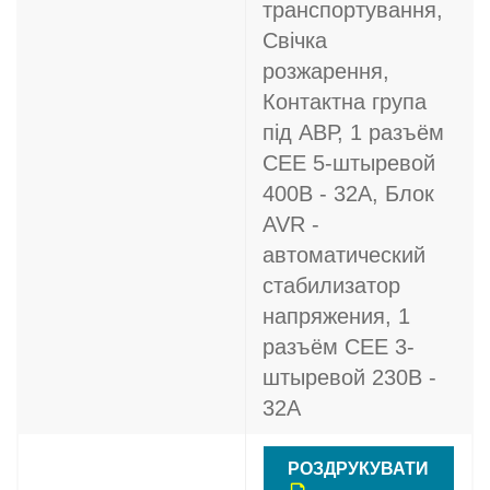
транспортування,
Свічка
розжарення,
Контактна група
під АВР, 1 разъём
CEE 5-штыревой
400В - 32A, Блок
AVR -
автоматический
стабилизатор
напряжения, 1
разъём CEE 3-
штыревой 230В -
32A
РОЗДРУКУВАТИ