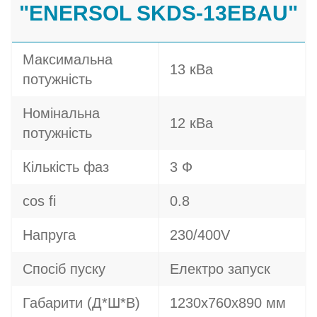
"ENERSOL SKDS-13EBAU"
Максимальна
13 кВа
потужність
Номінальна
12 кВа
потужність
Кількість фаз
3 Ф
cos fi
0.8
Напруга
230/400V
Спосіб пуску
Електро запуск
Габарити (Д*Ш*В)
1230х760х890 мм