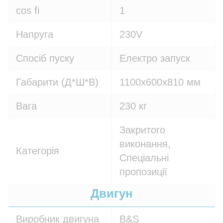
cos fi
1
Напруга
230V
Спосіб пуску
Електро запуск
Габарити (Д*Ш*В)
1100х600х810 мм
Вага
230 кг
Закритого
виконання,
Категорія
Спеціальні
пропозиції
Двигун
Виробник двигуна
B&S