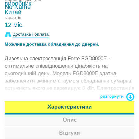
No Name
гарантія
12 міс.
доставка і оплата
Можлива доставка обладнання до дверей.
Дизельна електростанція Forte FGD8000E -
оптимальне співвідношення ціна/якість на
сьогоднішній день. Модель FGD8000E здатна
забезпечити змінним струмом обладнання сумарна
потужність якого не перевищує 6 кВт. Електростанція
Форте спроектована на основі чотиритактного
розгорнути
дизельного двигуна та синхронного щіткового
Характеристики
альтернатора
Опис
Відгуки