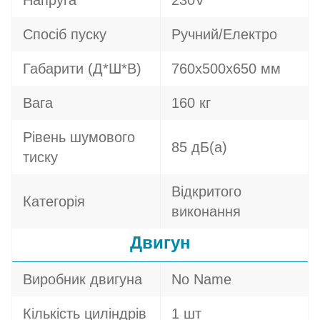
Напруга
230V
Спосіб пуску
Ручний/Електро
Габарити (Д*Ш*В)
760х500х650 мм
Вага
160 кг
Рівень шумового
85 дБ(а)
тиску
Відкритого
Категорія
виконання
Двигун
Виробник двигуна
No Name
Кількість циліндрів
1 шт