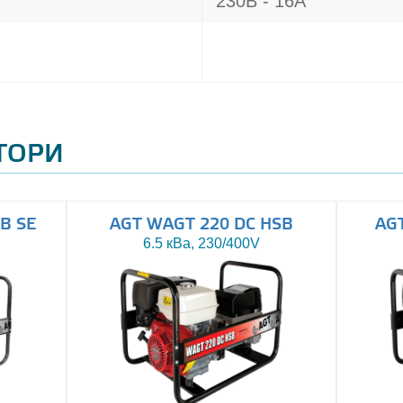
230В - 16A
АТОРИ
B SE
AGT WAGT 220 DC HSB
AG
6.5 кВа, 230/400V