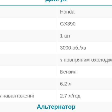
Honda
GX390
1 шт
3000 об./хв
з повітряним охолод
Бензин
6.2 л
 навантаженні
2.7 л/год
Альтернатор