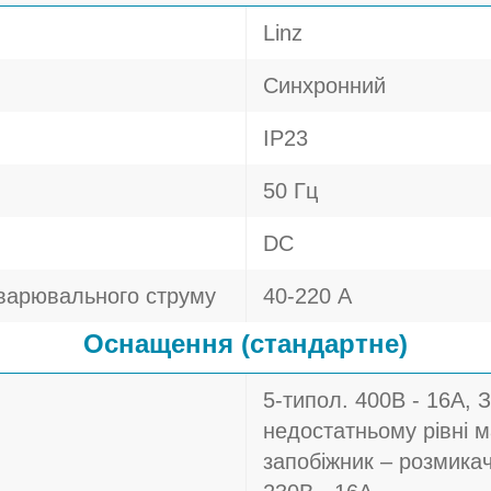
Linz
Синхронний
IP23
50 Гц
DC
варювального струму
40-220 А
Оснащення (стандартне)
5-типол. 400В - 16A, 
недостатньому рівні 
запобіжник – розмикач