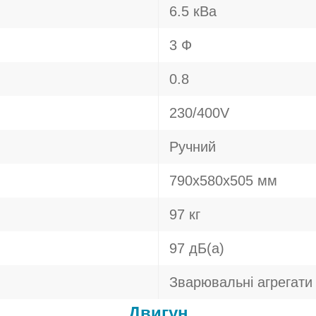
6.5 кВа
3 Ф
0.8
230/400V
Ручний
790х580х505 мм
97 кг
97 дБ(а)
Зварювальні агрегати
Двигун