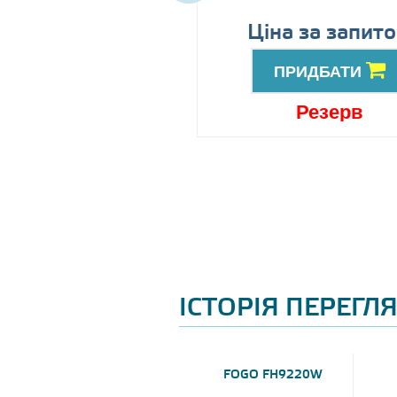
іна за запитом
Ціна за запит
ПРИДБАТИ
ПРИДБАТИ
ід замовлення
Резерв
ІСТОРІЯ ПЕРЕГЛ
FOGO FH9220W