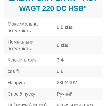
WAGT 220 DC HSB"
Максимальна
6.5 кВа
потужність
Номінальна
6 кВа
потужність
Кількість фаз
3 Ф
cos fi
0.8
Напруга
230/400V
Спосіб пуску
Ручний
Габарити (Д*Ш*В)
810х550х560 мм