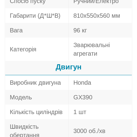
Спосіб пуску
Ручний/Електро
Габарити (Д*Ш*В)
810х550х560 мм
Вага
96 кг
Зварювальні
Категорія
агрегати
Двигун
Виробник двигуна
Honda
Модель
GX390
Кількість циліндрів
1 шт
Швидкість
3000 об./хв
обертання