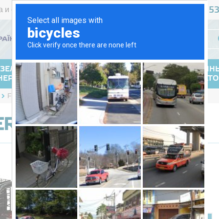
467 5
а и оплата
Возврат товара
Контакты
+38 (044)
РУС
УКР
ЗЕЛЬНЫЕ
ГАЗОВЫЕ
СВАРОЧН
НЕРАТОРЫ
ГЕНЕРАТОРЫ
ГЕНЕРАТ
Fogo FH7001ER
ER
Есть в наличии
Цена по
Цена:
запросу