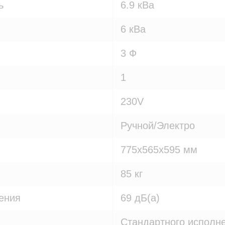
ь
6.9 кВа
6 кВа
3 Ф
1
230V
Ручной/Электро
775x565x595 мм
85 кг
ения
69 дБ(а)
Стандартного исполн