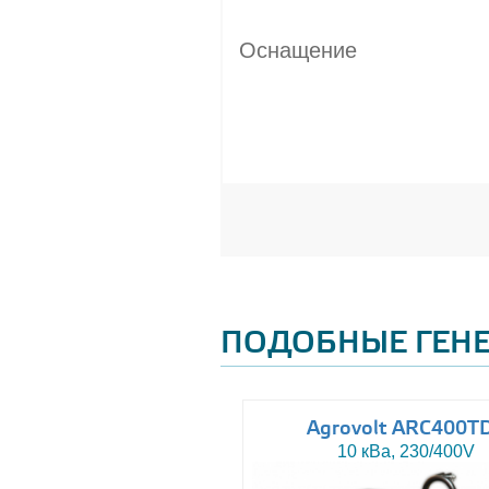
Оснащение
ПОДОБНЫЕ ГЕН
uromacchine ATN15
Agrovolt ARC400T
15 кВа, 230/400V
10 кВа, 230/400V