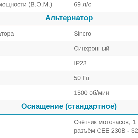
мощности (В.О.М.)
69 л/c
Альтернатор
атора
Sincro
Синхронный
IP23
50 Гц
1500 об/мин
Оснащение (стандартное)
Счётчик моточасов, 1 
разъём СЕЕ 230В - 3