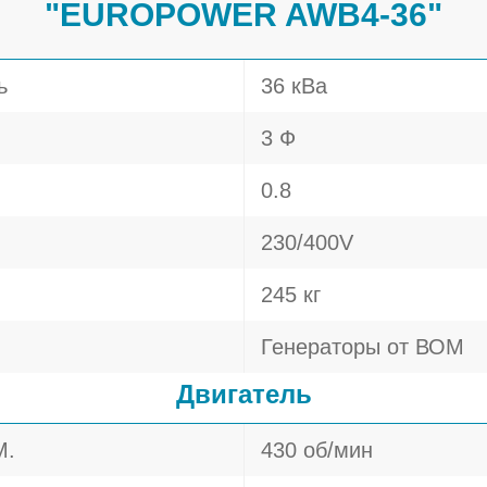
"EUROPOWER AWB4-36"
ь
36 кВа
3 Ф
0.8
230/400V
245 кг
Генераторы от ВОМ
Двигатель
М.
430 об/мин