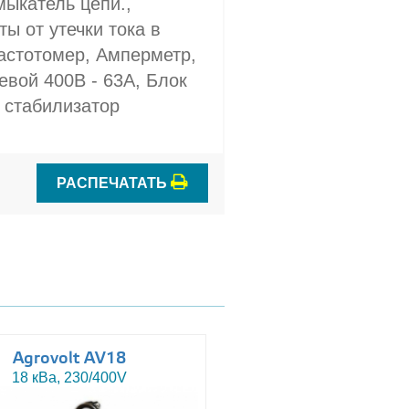
мыкатель цепи.,
ы от утечки тока в
астотомер, Амперметр,
вой 400В - 63A, Блок
 стабилизатор
РАСПЕЧАТАТЬ
Agrovolt AV18
Agrovolt AV18R
18 кВа, 230/400V
18 кВа, 230/400V