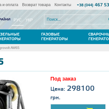
467 5
а и оплата
Возврат товара
Контакты
+38 (044)
РУС
УКР
ЗЕЛЬНЫЕ
ГАЗОВЫЕ
СВАРОЧН
НЕРАТОРЫ
ГЕНЕРАТОРЫ
ГЕНЕРАТ
grovolt AW65
5
Под заказ
298100
Цена:
грн.