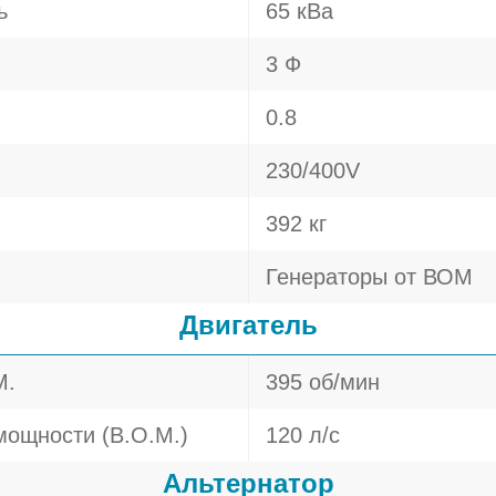
ь
65 кВа
3 Ф
0.8
230/400V
392 кг
Генераторы от ВОМ
Двигатель
М.
395 об/мин
мощности (В.О.М.)
120 л/c
Альтернатор