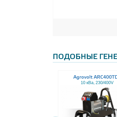
ПОДОБНЫЕ ГЕН
uromacchine ATN20
Agrovolt ARC400T
20 кВа, 230/400V
10 кВа, 230/400V