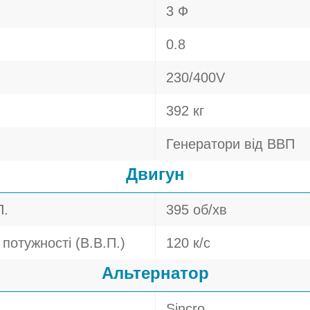
3 Ф
0.8
230/400V
392 кг
Генератори від ВВП
Двигун
П.
395 об/хв
потужності (В.В.П.)
120 к/с
Альтернатор
Sincro