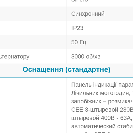
Синхронний
IP23
50 Гц
ьтернатору
3000 об/хв
Оснащення (стандартне)
Панель індикації парам
Лічильник мотогодин,
запобіжник – розмика
CEE 3-штыревой 230В 
штыревой 400В - 63A,
автоматический стаби