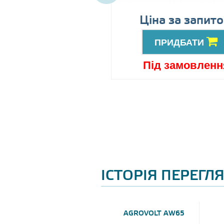
іна за запитом
Ціна за запит
ПРИДБАТИ
ПРИДБАТИ
ід замовлення
Під замовленн
ІСТОРІЯ ПЕРЕГЛ
AGROVOLT AW65