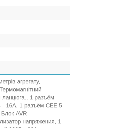
етрів агрегату,
 Термомагнітний
ч ланцюга., 1 разъём
- 16A, 1 разъём CEE 5-
 Блок AVR -
лизатор напряжения, 1