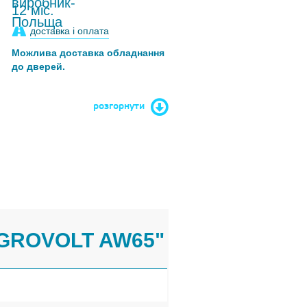
12 міс.
доставка і оплата
Можлива доставка обладнання
до дверей.
розгорнути
GROVOLT AW65"