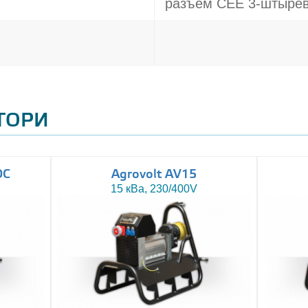
разъём CEE 3-штырев
АТОРИ
DC
Agrovolt AV15
15 кВа, 230/400V