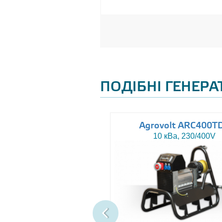
ПОДІБНІ ГЕНЕР
uromacchine ATN20
Agrovolt ARC400T
20 кВа, 230/400V
10 кВа, 230/400V