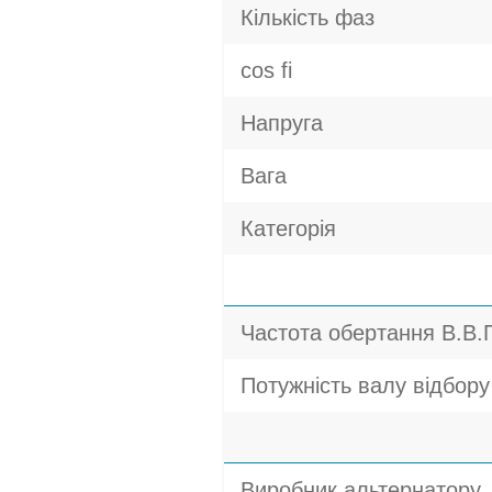
Кількість фаз
cos fi
Напруга
Вага
Категорія
Частота обертання В.В.
Потужність валу відбору 
Виробник альтернатору