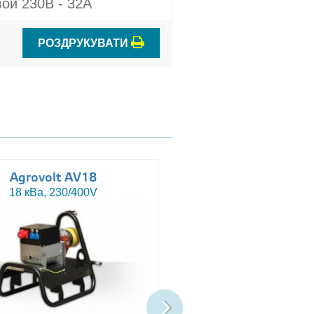
ой 230В - 32A
РОЗДРУКУВАТИ
Agrovolt AV18
Agrovolt AV18R
18 кВа, 230/400V
18 кВа, 230/400V